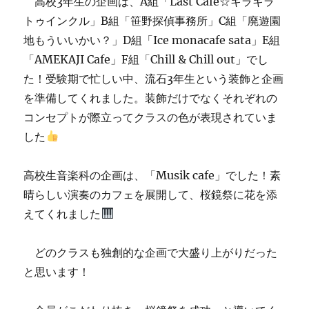
高校3年生の企画は、A組「Last Cafe☆キラキラ
トゥインクル」B組「笹野探偵事務所」C組「廃遊園
地もういいかい？」D組「Ice monacafe sata」E組
「AMEKAJI Cafe」F組「Chill & Chill out」でし
た！受験期で忙しい中、流石3年生という装飾と企画
を準備してくれました。装飾だけでなくそれぞれの
コンセプトが際立ってクラスの色が表現されていま
した
高校生音楽科の企画は、「Musik cafe」でした！素
晴らしい演奏のカフェを展開して、桜鏡祭に花を添
えてくれました
どのクラスも独創的な企画で大盛り上がりだった
と思います！