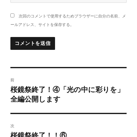
次回のコメントで使用するためブラウザーに自分の名前、メ
ールアドレス、サイトを保存する。
投
前
稿
桜鏡祭終了！④「光の中に彩りを」
前
の
全編公開します
ナ
投
ビ
稿:
ゲ
次
桜鏡祭終了！！⑥
次