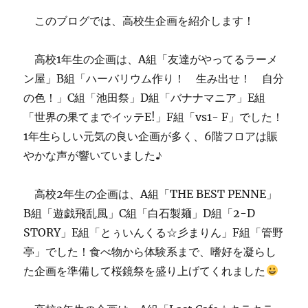
このブログでは、高校生企画を紹介します！
高校1年生の企画は、A組「友達がやってるラーメ
ン屋」B組「ハーバリウム作り！ 生み出せ！ 自分
の色！」C組「池田祭」D組「バナナマニア」E組
「世界の果てまでイッテE!」F組「vs1- F」でした！
1年生らしい元気の良い企画が多く、6階フロアは賑
やかな声が響いていました♪
高校2年生の企画は、A組「THE BEST PENNE」
B組「遊戯飛乱風」C組「白石製麺」D組「2-D
STORY」E組「とぅいんくる☆彡まりん」F組「管野
亭」でした！食べ物から体験系まで、嗜好を凝らし
た企画を準備して桜鏡祭を盛り上げてくれました