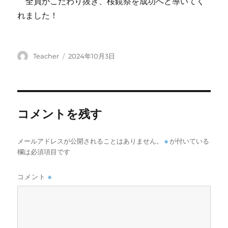
全員がこだわり抜き、桜鏡祭を成功へと導いてく
れました！
投
投
Teacher
2024年10月3日
稿
稿
者
日:
コメントを残す
メールアドレスが公開されることはありません。
※
が付いている
欄は必須項目です
コメント
※